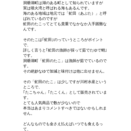
洞爺湖町は湖のある町として知られていますが
実は噴火湾と呼ばれる海もあるんです。
海のある地域は地元では「虻田（あぶた）」と呼
ばれているのですが
虻田のたこってとても貴重でなかなか入手困難な
んです。
そのたこは｢虻田｣のっていうところがポイント
で、
詳しく言うと｢虻田の漁師が採って茹でたゆで蛸｣
です。
洞爺湖町「虻田のたこ」は漁師が茹でているので
す。
その絶妙なゆで加減と味付けは他に出せません。
その「虻田のたこ」は少しですが川村水産という
ところで、
｢たこちゃん」｢たこくん」として販売されていま
す。
とても人気商品で数が少ないので
本当はあまりコメントすべきではないかもしれま
せん。
どんなものでも金さえ払えばいつでも食えるっ
て、