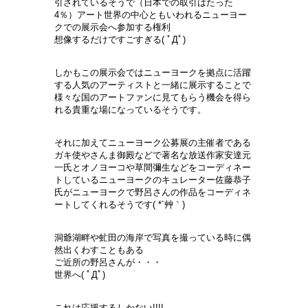
引されているそうで（日本での取引はたった
4％）アート世界の中心ともいわれるニューヨー
クでの展示会へ参加する権利
想像するだけですごすぎる( ﾟДﾟ)
しかもこの展示会ではニューヨークを拠点に活躍
する人気のアーティストと一緒に展示することで
様々な国のアートファンに見てもらう機会を得ら
れる貴重な場になっているそうです。
それに加えてニューヨーク公募展の主催者である
ガキ使やさんま御殿などで著名な放送作家安達元
一氏とオノヨーコや草間彌生などをコーディネー
トしているニューヨークのキュレーター佐藤恭子
氏がニューヨークで野呂さんの作品をコーディネ
ートしてくれるそうです( *´艸｀)
洞爺湖畔や虻田の海岸で写真を撮っている時に偶
然出くわすこともある
ご近所の野呂さんが・・・
世界へ( ﾟДﾟ)
これは応援するしかない!!!!