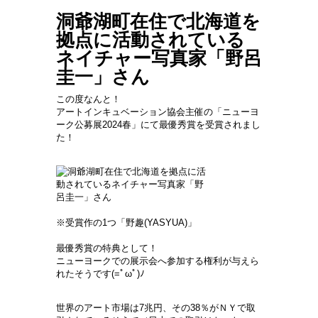
洞爺湖町在住で北海道を
拠点に活動されている
ネイチャー写真家「野呂
圭一」さん
この度なんと！
アートインキュベーション協会主催の「ニューヨ
ーク公募展2024春」にて最優秀賞を受賞されまし
た！
※受賞作の1つ「野趣(YASYUA)」
最優秀賞の特典として！
ニューヨークでの展示会へ参加する権利が与えら
れたそうです(=ﾟωﾟ)ﾉ
世界のアート市場は7兆円、その38％がＮＹで取