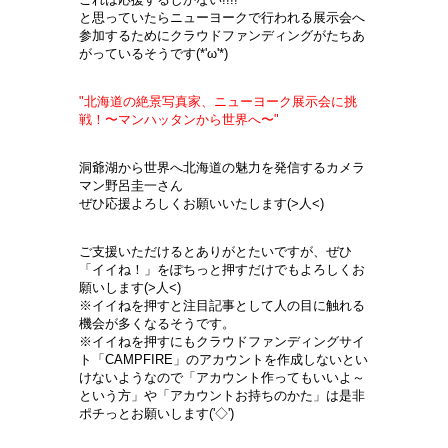
と思っていたらニューヨークで行われる展示会へ
参加するためにクラウドファンディングがたちあ
がっているそうです(*'ω'*)
"北海道の絶景写真家、ニューヨーク展示会に挑
戦！〜マンハッタンから世界へ〜"
洞爺湖から世界へ北海道の魅力を発信するカメラ
マン野呂圭一さん
ぜひ応援よろしくお願いいたします(>人<)
ご支援いただけるとありがとたいですが、ぜひ
「イイね！」をぽちっと押すだけでもよろしくお
願いします(>人<)
※イイねを押すと注目記事として人の目に触れる
機会が多くなるそうです。
※イイねを押すにもクラウドファンディングサイ
ト「CAMPFIRE」のアカウントを作成しないとい
けないようなので「アカウント作ってもいいよ～
という方」や「アカウントお持ちのかた」は是非
ポチっとお願いします('◇')ゞ