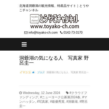
北海道洞爺湖の観光情報、特産品サイト｜とうや
こチャンネル
info@toyako-ch.com
0142-73-3170
洞爺湖の気になる人 写真家 野
呂圭一
イマココ:
ブログ
洞爺湖の気になる人 写真家 野呂圭一
Wednesday, 12 June 2024
#クラウドフ
ァンディング, #ニューヨーク公募展2024春, #マ
ンハッタン, #写真家, #最優秀賞, #洞爺湖, #野呂
圭一