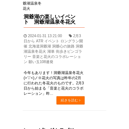
洞爺湖の楽しいイベン
ト 洞爺湖温泉冬花火
2024-01-31 13:21:00
2月3
日から ATR イベント ロングラン開
催 北海道洞爺湖 洞爺心の旅路 洞爺
湖温泉冬花火 湖単 街歩きビンゴラ
リー 音楽と花火のコラボレーショ
ン 願い玉108連発
今年もあります！洞爺湖温泉冬花火
(>▽<)ノ※花火の写真は昨年の2月
に行われた冬花火のものです。2月3
日から始まる「音楽と花火のコラボ
レーション」昨...
続きを読む