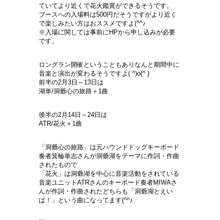
ていてより近くで花火鑑賞ができるそうです。
ブースへの入場料は500円だそうですがより近く
で楽しみたい方はおススメですよ(^^♪
※入場に関しては事前にHPから申し込みが必要
です。
ロングラン開催ということもありなんと期間中に
音楽と演出が変わるそうですよ( ^)o(^ )
前半の2月3日～13日は
湖単/洞爺心の旅路＋1曲
後半の2月14日～24日は
ATR/花火＋1曲
「洞爺心の旅路」は元ハウンドドッグキーボード
奏者箕輪単志さんが洞爺湖をテーマに作詞・作曲
されたもので
「花火」は洞爺湖を中心に音楽活動をされている
音楽ユニットATRさんのキーボード奏者MIWAさ
んが作詞・作曲されたどちらも「洞爺湖とえい
ば！」という曲になってます(^^♪