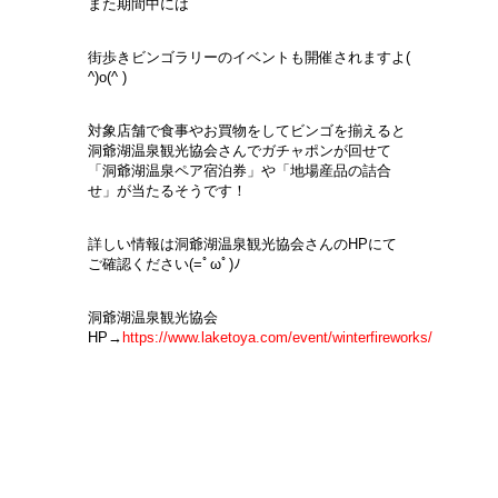
また期間中には
街歩きビンゴラリーのイベントも開催されますよ(
^)o(^ )
対象店舗で食事やお買物をしてビンゴを揃えると
洞爺湖温泉観光協会さんでガチャポンが回せて
「洞爺湖温泉ペア宿泊券」や「地場産品の詰合
せ」が当たるそうです！
詳しい情報は洞爺湖温泉観光協会さんのHPにて
ご確認ください(=ﾟωﾟ)ﾉ
洞爺湖温泉観光協会
HP→
https://www.laketoya.com/event/winterfireworks/