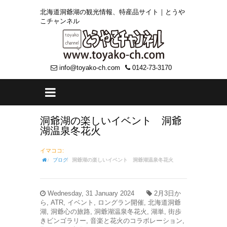
北海道洞爺湖の観光情報、特産品サイト｜とうや
こチャンネル
info@toyako-ch.com
0142-73-3170
洞爺湖の楽しいイベント 洞爺
湖温泉冬花火
イマココ:
ブログ
洞爺湖の楽しいイベント 洞爺湖温泉冬花火
Wednesday, 31 January 2024
2月3日か
ら, ATR, イベント, ロングラン開催, 北海道洞爺
湖, 洞爺心の旅路, 洞爺湖温泉冬花火, 湖単, 街歩
きビンゴラリー, 音楽と花火のコラボレーション,