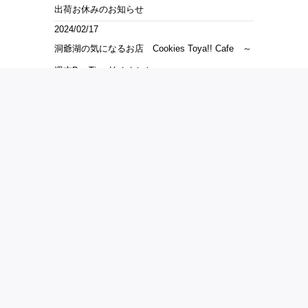
出荷お休みのお知らせ
2024/02/17
洞爺湖の気になるお店 Cookies Toya!! Cafe ～
週末Bar Time始めました～
2024/01/31
洞爺湖の楽しいイベント 洞爺湖温泉冬花火
2023/12/01
洞爺湖の素敵な活動 洞爺湖温泉小学校 フロン
ティアキッズ育成事業成果発表会