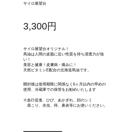
サイロ展望台
3,300円
サイロ展望台オリジナル！
馬油は人間の皮脂に近い性質を持ち浸透力が強
い！
美容と健康！皮膚病・痛みに！
天然ビタミンE配合の北海道馬油です。
開封後は使用期限に関係なく6ヶ月以内の早めの
使用、冷蔵庫での保管をお勧めいたします
※血行促進、ひび、あかぎれ、顔のシミ
肩こり、水虫、痔、鼻炎等にお使いください。