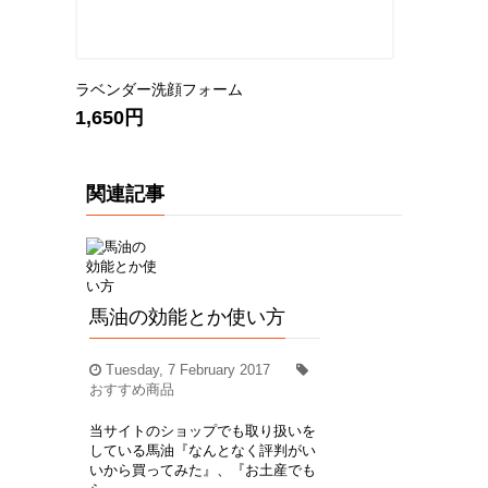
)
ラベンダー洗顔フォーム
出川哲朗の充
キティ×サイ
1,650円
枚セット
1,650円
関連記事
馬油の効能とか使い方
Tuesday, 7 February 2017
おすすめ商品
当サイトのショップでも取り扱いを
している馬油『なんとなく評判がい
いから買ってみた』、『お土産でも