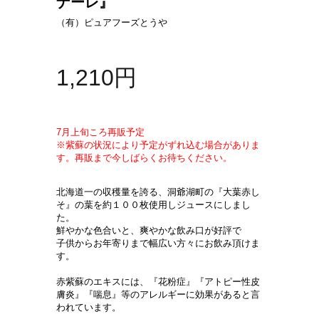
ナーレ』
（有）ピュアフーズとうや
1,210円
7月上旬ころ再販予定
※紫蘇の状況により予定がずれ込む場合がありま
す。再販まで今しばらくお待ちください。
北海道一の収穫量を誇る、洞爺湖町の『大葉赤し
そ』の葉を約１００枚使用しジュースにしまし
た。
鮮やかな色合いと、爽やかな飲み口が好評で
子供からお年寄りまで幅広い方々にお飲み頂けま
す。
赤紫蘇のエキスには、『花粉症』『アトピー性皮
膚炎』『喘息』等のアレルギーに効果があると言
われています。