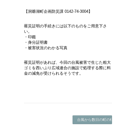
【洞爺湖町企画防災課 0142-74-3004】
罹災証明の手続きには以下のものをご用意下さ
い。
・印鑑
・身分証明書
・被害状況のわかる写真
罹災証明があれば、今回の台風被害で生じた粗大
ゴミを西いぶり広域連合の施設で処理する際に料
金の減免が受けられるそうです。
台風から数日の町の様子 ->