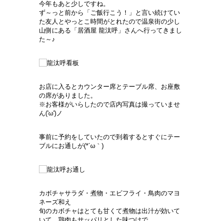
今年もあと少しですね。
ず～っと前から「ご飯行こう！」と言い続けてい
た友人とやっとこ時間がとれたので温泉街の少し
山側にある「居酒屋 龍汰呼」さんへ行ってきまし
た～♪
お店に入るとカウンター席とテーブル席、お座敷
の席がありました。
※お客様がいらしたので店内写真は撮っていませ
ん('ω')ノ
事前に予約をしていたので到着するとすぐにテー
ブルにお通しが(*´ω｀)
カボチャサラダ・煮物・エビフライ・鳥肉のマヨ
ネーズ和え
旬のカボチャはとても甘くて煮物は出汁が効いて
いて、鶏肉もサッパリとした味つけで