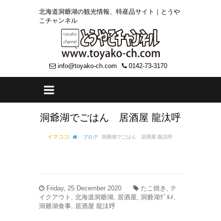
北海道洞爺湖の観光情報、特産品サイト｜とうや
こチャンネル
info@toyako-ch.com
0142-73-3170
洞爺湖でごはん 居酒屋 龍汰呼
イマココ:
ブログ
洞爺湖でごはん 居酒屋 龍汰呼
Friday, 25 December 2020
たこ焼き, テ
イクアウト, 北海道洞爺湖, 居酒屋, 洞爺湖ｸﾞﾙﾒ,
洞爺湖食事, 居酒屋 龍汰呼