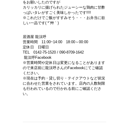
をお願いしたのですが
カリッカリに揚げられたジューシーな鶏肉に甘酢
っぱいタレがすごく美味しかったです!!!!
※これだけでご飯がすすみそう・・・お弁当に欲
しい一品です( *´艸｀)
居酒屋 龍汰呼
営業時間 11:00~14:00 18:00～00:00
定休日 日曜日
T
EL 0142-75-1520 / 090-8709-1642
龍汰呼Facebook
※営業時間や定休日は変更になることがあります
ので来店前に龍汰呼さんのFacebookにてご確認
ください。
※現在は予約・貸し切り・テイクアウトなど状況
に合わせた営業をされています。店内の人数制限
も行われているので行かれる前にご確認くださ
い。