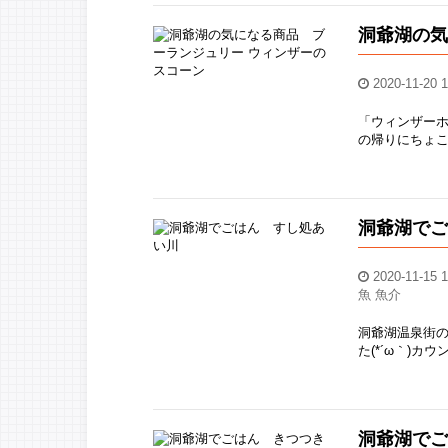
洞爺湖の気
2020-11-20 1
「ウィンザーホ
の帰りにちょこっ
洞爺湖で
2020-11-15 1
魚 魚介
洞爺湖温泉街
た(*´ω｀)カ
洞爺湖で