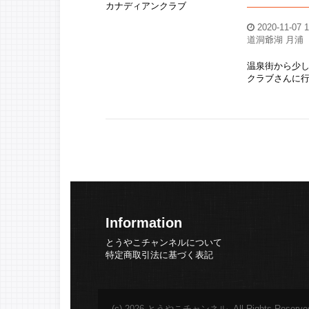
2020-11-07 1
道洞爺湖 月浦
温泉街から少
クラブさんに行っ
Information
とうやこチャンネルについて
特定商取引法に基づく表記
(c) 2026 とうやこチャンネル. All Rights Reserve