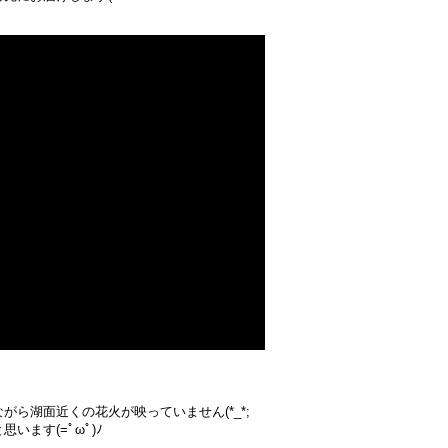
ら湖面近くの花火が映っていません(*_*;
ます(=ﾟωﾟ)ﾉ