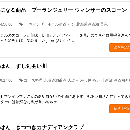
になる商品 ブーランジュリー ウィンザーのスコーン
4:50:00
ザ ウィンザーホテル洞爺 パン 北海道洞爺湖 景色
テルのスコーンが美味しい!!!」というツィートを見たのでサイロ展望台さん
と足を延ばしてみました(=ﾟωﾟ)ﾉレイク...
続きを読
ごはん すし処あい川
0:17:00
コース料理 北海道洞爺湖 天ぷら 寿し処 あい川 新鮮 洞爺湖ｸﾞ
のセブンイレブンさんの斜め向かいの小道にあるすし処あい川さんに行ってき
ウンターには新鮮なお魚が並ぶ冷蔵ケ...
続きを読
ごはん きつつきカナディアンクラブ