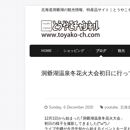
北海道洞爺湖の観光情報、特産品サイト｜とうやこ
HOME
ショッピング
ブログ
観光
洞爺湖温泉冬花火大会初日に行っ
Sunday, 6 December 2020
youtube, 北
12月1日から始まった｢洞爺湖温泉冬花火大会」
初日の様子を撮影してきました(*'ω'*)ノ
ライブ中継が今月中旬から始まるイベントを一足お先