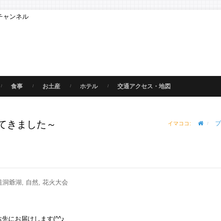
チャンネル
食事
お土産
ホテル
交通アクセス・地図
てきました～
ブ
イマココ:
海道洞爺湖, 自然, 花火大会
にお届けします(^^♪