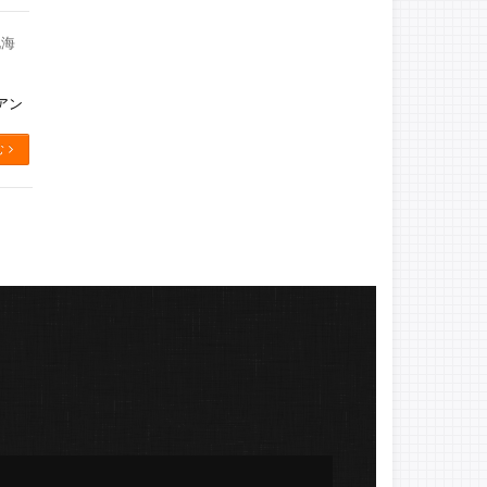
北海
アン
む