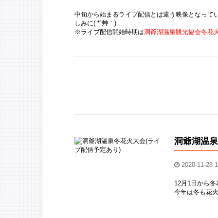
中旬から始まるライブ配信とは違う映像となって
しみに( *´艸｀)
※ライブ配信開始時期は
洞爺湖温泉観光協会冬花
洞爺湖温泉
2020-11-28 1
12月1日から
今年は冬も花火が