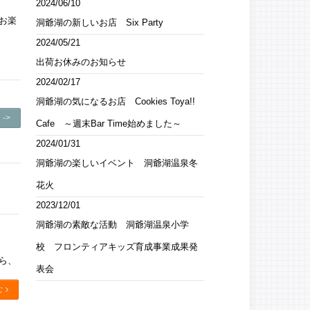
2024/06/10
お楽
洞爺湖の新しいお店 Six Party
2024/05/21
出荷お休みのお知らせ
2024/02/17
洞爺湖の気になるお店 Cookies Toya!!
->
Cafe ～週末Bar Time始めました～
2024/01/31
洞爺湖の楽しいイベント 洞爺湖温泉冬
花火
2023/12/01
洞爺湖の素敵な活動 洞爺湖温泉小学
校 フロンティアキッズ育成事業成果発
たら、
表会
む