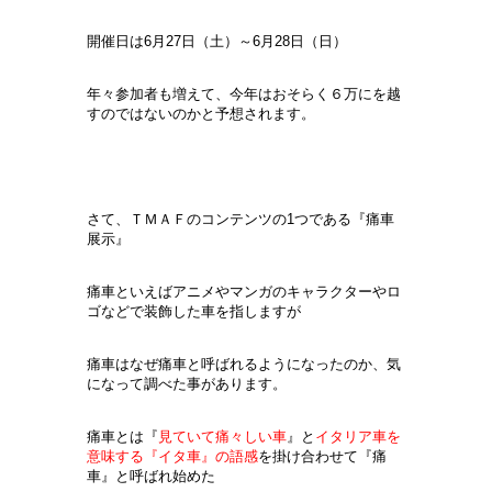
開催日は6月27日（土）～6月28日（日）
年々参加者も増えて、今年はおそらく６万にを越
すのではないのかと予想されます。
さて、ＴＭＡＦのコンテンツの1つである『痛車
展示』
痛車といえばアニメやマンガのキャラクターやロ
ゴなどで装飾した車を指しますが
痛車はなぜ痛車と呼ばれるようになったのか、気
になって調べた事があります。
痛車とは『
見ていて痛々しい車
』と
イタリア車を
意味する『イタ車』の語感
を掛け合わせて『痛
車』と呼ばれ始めた