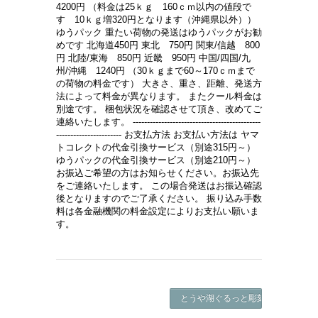
4200円 （料金は25ｋｇ 160ｃｍ以内の値段で
す 10ｋｇ増320円となります（沖縄県以外））
ゆうパック 重たい荷物の発送はゆうパックがお勧
めです 北海道450円 東北 750円 関東/信越 800
円 北陸/東海 850円 近畿 950円 中国/四国/九
州/沖縄 1240円 （30ｋｇまで60～170ｃｍまで
の荷物の料金です） 大きさ、重さ、距離、発送方
法によって料金が異なります。 またクール料金は
別途です。 梱包状況を確認させて頂き、改めてご
連絡いたします。 ---------------------------------------------
----------------------- お支払方法 お支払い方法は ヤマ
トコレクトの代金引換サービス（別途315円～）
ゆうパックの代金引換サービス（別途210円～）
お振込ご希望の方はお知らせください。お振込先
をご連絡いたします。 この場合発送はお振込確認
後となりますのでご了承ください。 振り込み手数
料は各金融機関の料金設定によりお支払い願いま
す。
とうや湖ぐるっと彫刻公園『ヒマワリ