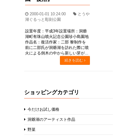
2000-01-01 10:24:00
とうや
湖ぐるっと彫刻公園
設置年度：平成3年設置場所：洞爺
湖町有珠山噴火記念公園珍小島園地
作品名：復活作家：二部 黎制作を
前に二部氏が洞爺湖を訪れた際に噴
火による倒木の中から新しい芽が...
続きを読む
ショッピングカテゴリ
今だけお試し価格
洞爺湖のアーティスト作品
野菜