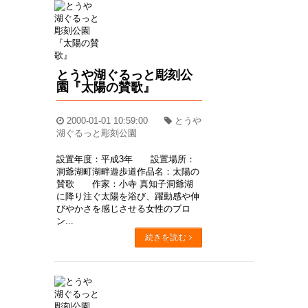
とうや湖ぐるっと彫刻公
園『太陽の賛歌』
2000-01-01 10:59:00
とうや
湖ぐるっと彫刻公園
設置年度：平成3年 設置場所：
洞爺湖町湖畔遊歩道作品名：太陽の
賛歌 作家：小寺 真知子洞爺湖
に降り注ぐ太陽を浴び、躍動感や伸
びやかさを感じさせる女性のブロ
ン...
続きを読む