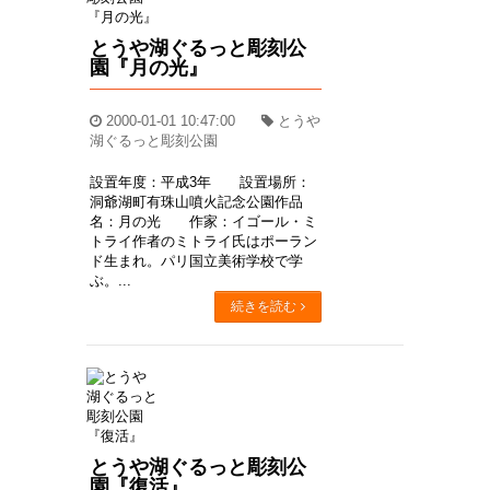
とうや湖ぐるっと彫刻公
園『月の光』
2000-01-01 10:47:00
とうや
湖ぐるっと彫刻公園
設置年度：平成3年 設置場所：
洞爺湖町有珠山噴火記念公園作品
名：月の光 作家：イゴール・ミ
トライ作者のミトライ氏はポーラン
ド生まれ。パリ国立美術学校で学
ぶ。...
続きを読む
とうや湖ぐるっと彫刻公
園『復活』