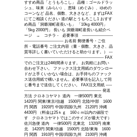
すすめ商品「とうもろこし」 品種：ゴールドラッ
シュ、味来（みらい）、恵味（めぐみ）、ゆめの
コーンなど 品名、個数、大きさなど、まずはFAX
にてご相談ください 道の駅とうもろこし1 おすす
め商品「洞爺湖町産長いも」 「10kg 4000円」
「5kg 2000円」 長いも 洞爺湖町産長いも紹介ペ
ージ → コチラ - 必要事項 -------------------------
-------------------------------- お名前 郵便番号・ご住
所・電話番号 ご注文内容（量・個数、大きさ、品
質等詳しく書いていただけると助かります。） ---
----------------------------------------------------------------- FAX
でのご注文は24時間承ります。 お気軽にお問い
合わせ下さい。 ファックス注文用紙のダウンロー
ドが上手くいかない場合は、お手持ちのファック
ス送信用紙で構いません。必要事項を記入して同
じ番号まで送信してください。 FAX注文用紙 -----
--------------------------------------------------------------- 発送
方法 クロネコヤマト 道内 一律500円 東北
1420円 関東/東京/信越 1500円 北陸/中部 1600
円 関西 1920円 中国/四国/九州 2120円 沖縄
4430円 （料金は25ｋｇ 160ｃｍ以内の値段で
す クロネコヤマトではこのサイズが最大です）
佐川急便 道内 一律500円 北東北 1320円 南東
北 1420円 関東/信越 1500円 北陸/東海 1600
円 関西 1910円 中国/四国/九州 2100円 沖縄