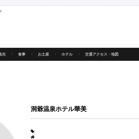
ル
観光
食事
お土産
ホテル
交通アクセス・地図
洞爺温泉ホテル華美
:
: