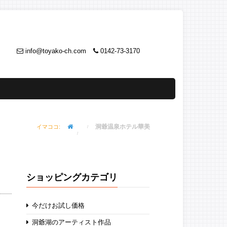
info@toyako-ch.com
0142-73-3170
洞爺温泉ホテル華美
イマココ:
ショッピングカテゴリ
今だけお試し価格
洞爺湖のアーティスト作品