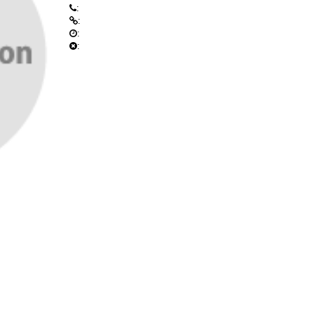
:
:
:
: