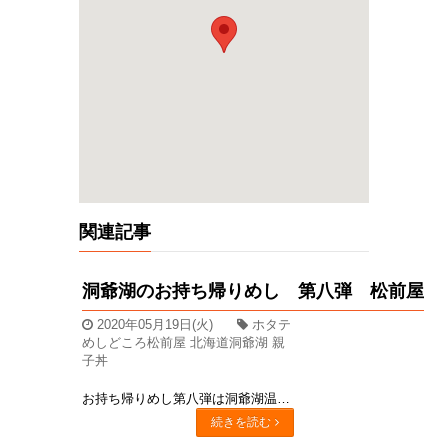
関連記事
洞爺湖のお持ち帰りめし 第八弾 松前屋
2020年05月19日(火)
ホタテ
めしどころ松前屋 北海道洞爺湖 親
子丼
お持ち帰りめし第八弾は洞爺湖温泉街にあるめしどころ松前屋さんから噴火湾産のホタテがふんだんに入ったホタテ丼ぷりっぷりのホタテを卵でとじた丼で出汁の香りが食欲をそそります。もう1品は親子丼!!同じ卵でとじたどんぶりですが、海のものと陸のものでまったく違う印象なのでその日の気分で選びたい！！となりました(^^)♪(なぜ卵とじ被りを選んだのかは突っ込まないでください・・・食べたいものを選んだ結果・・・写真のことを考えてなかった・・・が、どちらも美味しかったので結果オーライです！ポジティブ(＞▽＜)ノ)嬉しいことにどちらのどんぶりにもお味噌汁がついてきます。お味噌汁の中にはホタテの稚貝がはいっていて、こちらもホタテの出汁が効いています♪テイクアウトメニューはこの他に豚丼・かつ丼があるそうです。テイクアウトご希望の方は前日までにご予約ください。 めしどころ松前屋営業時間 11：30～14：30/17:30～23:30TEL 0142-75-2754
続きを読む