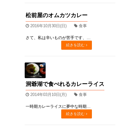
松前屋のオムカツカレー
2016年10月30日(日)
食事
さて、私は辛いものが苦手です、ちょっと辛いくらいでヒーヒー言ってしまいます。しかし、カレーは大好きなんです、、お店にいって、メニューにカレーがあったら「食べたい！！、、けど辛かったらどうしよう、、」という葛藤が毎回生まれますそんな私ですが、必ずカレーを注文するお店があります。そこは洞爺湖の「めしどころ松前屋」です！ここに着たら大体オムカツカレーを食べます辛くないわけではないのですが、卵がいい感じに辛さを中和してくれて辛いものが苦手な人でも全然大丈夫！つけあわせで味噌汁も付いてくるのですが、カレーが和風出汁のカレーなので味噌汁とピッタリあうんですよね！カツは黄金豚を使用していて、生のままで仕入れているそうです、冷凍で仕入れる倍近いコストがかかるそうなのですが、そこはこだわりとの事！利益はあんまりないけど、お客さんが喜んでくれればそれでいい！と、店主の方がおっしゃっていました。 松前屋のオムカツカレーおすすめです！！大盛りでも注文できますよ！！
続きを読む
洞爺湖で食べれるカレーライス
2014年03月10日(月)
食事
一時期カレーライスに夢中な時期がありまして、洞爺湖でカレーライスを食べれるお店にちょくちょくいってましたしかし、自分は非常に辛いものが苦手！カレーは甘口、中辛はぎりぎりイケる、辛口は無理このような感じなので、注文する時は『ここのカレーって辛いですか？』と聞いて、『辛いですよ！』と、返されたら泣く泣く別のメニューにしていますそんな僕がお勧めする洞爺湖で食べれるカレーを紹介！まず初めに『松前屋』のオムカレー！味噌汁と相性のいい和風カレー辛さ的には中辛ぐらいですが、オムレツがいい具合に辛さを中和してくれてgood!ガッツリ食べたい時はオムカツカレーにしています！もう一つは『ゆうもあ亭』のカレーライス！見た目はシンプルだが濃厚なカレー地元で穫れた何種類もの野菜をじっくり溶けるまで煮込んだヘルシーなカレーこれもまた野菜が辛さを緩和してくれている感じで食べやすいただし、旬の物に拘っているため季節によってはメニューにない場合いもあります辛いのが苦手な方やお子さんにお勧めです美味しいですよ！ 記事：イナ
続きを読む