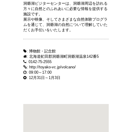
洞爺湖ビジターセンターは、洞爺湖周辺を訪れる
方々に自然とのふれあいに必要な情報を提供する
施設です。
展示や映像、そしてさまざまな自然体験プログラ
ムを通じて、洞爺湖の自然について理解していた
だくお手伝いをいたします。
: 博物館・記念館
: 北海道虻田郡洞爺湖町洞爺湖温泉142番5
: 0142-75-2555
:
http://toyako-vc.jp/volcano/
: 09:00～17:00
: 12月31日～1月3日