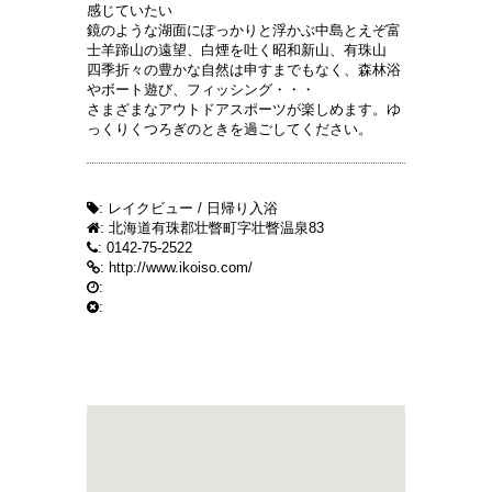
感じていたい
鏡のような湖面にぽっかりと浮かぶ中島とえぞ富
士羊蹄山の遠望、白煙を吐く昭和新山、有珠山
四季折々の豊かな自然は申すまでもなく、森林浴
やボート遊び、フィッシング・・・
さまざまなアウトドアスポーツが楽しめます。ゆ
っくりくつろぎのときを過ごしてください。
: レイクビュー / 日帰り入浴
: 北海道有珠郡壮瞥町字壮瞥温泉83
: 0142-75-2522
:
http://www.ikoiso.com/
:
: