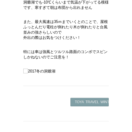
洞爺湖でも-10℃くらいまで気温が下がってる模様
です、寒すぎて朝は布団から出れません
また、最大風速は35ｍまでいくとのことで、屋根
ふっとんだり電柱が倒れたり木が倒れたりと台風
並みの強さらしいので
外出の際はお気をつけください！
特には車は強風とツルツル路面のコンボでスピン
しかねないのでご注意を！
TOYA TRAVEL WINTER BUS ->