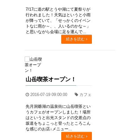
7/17に道の駅とうや湖にて夏祭りが
行われました！天気はというと小雨
が降っていて、「せっかくのイベン
トなに雨か～、、人いるのかな～」
と思いながら会場に足を運んで...
続きを読む
山岳喫茶オープン！
2016-07-19 09:00:00
カフェ
先月洞爺湖の温泉街に山岳喫茶とい
うカフェがオープンしました！場所
はというと出光スタンドの交差点の
坂道をちょこっと登ったところこん
な感じのお店↓メニュー...
続きを読む