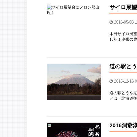
サイロ展
2016-05-03 1
本日サイロ展
した！夕張の農
道の駅と
2015-12-18 0
道の駅とうや
とは、北海道後
2016洞