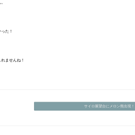
ん。
かった！
しれませんね！
サイロ展望台にメロン熊出現！ 