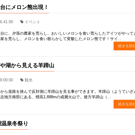
望台にメロン熊出現！
6:41:00
イベント
望台に、夕張の農家を荒らし、おいしいメロンを食い荒らしたアイツがやって
家を荒らし、メロンを食い散らかして変貌したメロン熊です！サイ...
続きを読
うや湖から見える羊蹄山
9:00:00
観光
湖から道路を挟んで反対側に羊蹄山を見る事ができます。羊蹄山（ようていざ
志地方南部にある、標高1,898mの成層火山で。後方羊蹄山（...
続きを読
爺湖温泉冬祭り