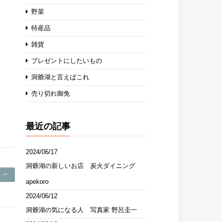
野菜
特産品
雑貨
プレゼントにしたいもの
洞爺湖と言えばこれ
売り切れ御免
最近の記事
2024/06/17
洞爺湖の新しいお店 炭火ダイニング
->
apekoro
2024/06/12
洞爺湖の気になる人 写真家 野呂圭一