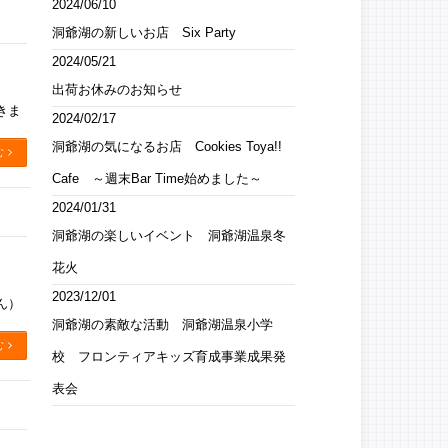
2024/06/10
洞爺湖の新しいお店 Six Party
2024/05/21
出荷お休みのお知らせ
きま
2024/02/17
洞爺湖の気になるお店 Cookies Toya!!
む
Cafe ～週末Bar Time始めました～
2024/01/31
洞爺湖の楽しいイベント 洞爺湖温泉冬
花火
2023/12/01
ん）
洞爺湖の素敵な活動 洞爺湖温泉小学
む
校 フロンティアキッズ育成事業成果発
表会