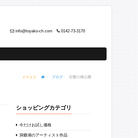
info@toyako-ch.com
0142-73-3170
ブログ
壮瞥の梅公園
イマココ:
ショッピングカテゴリ
今だけお試し価格
洞爺湖のアーティスト作品