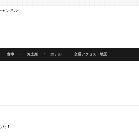
チャンネル
食事
お土産
ホテル
交通アクセス・地図
した！