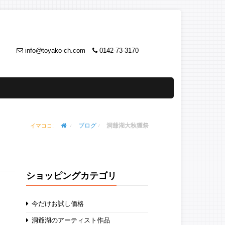
info@toyako-ch.com
0142-73-3170
ブログ
洞爺湖大秋獲祭
イマココ:
ショッピングカテゴリ
今だけお試し価格
洞爺湖のアーティスト作品