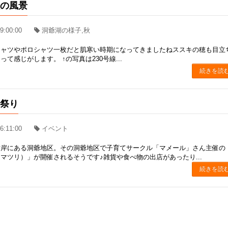
秋の風景
9:00:00
洞爺湖の様子,秋
シャツやポロシャツ一枚だと肌寒い時期になってきましたねススキの穂も目立
て感じがします。 ↑の写真は230号線...
続きを読
人祭り
6:11:00
イベント
対岸にある洞爺地区。その洞爺地区で子育てサークル「マメール」さん主催の
マツリ）」が開催されるそうです♪雑貨や食べ物の出店があったり...
続きを読