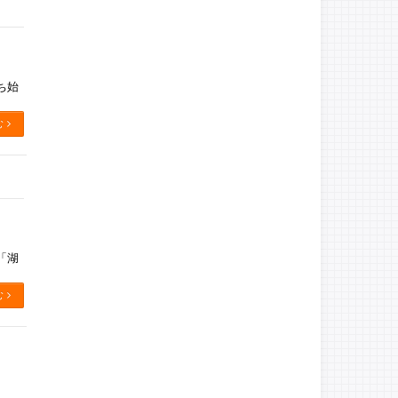
ち始
む
「湖
む