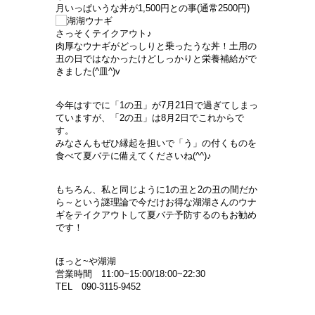
月いっぱいうな丼が1,500円との事(通常2500円)
さっそくテイクアウト♪
肉厚なウナギがどっしりと乗ったうな丼！土用の
丑の日ではなかったけどしっかりと栄養補給がで
きました(^皿^)v
今年はすでに「1の丑」が7月21日で過ぎてしまっ
ていますが、「2の丑」は8月2日でこれからで
す。
みなさんもぜひ縁起を担いで「う」の付くものを
食べて夏バテに備えてくださいね(^^)♪
もちろん、私と同じように1の丑と2の丑の間だか
ら～という謎理論で今だけお得な湖湖さんのウナ
ギをテイクアウトして夏バテ予防するのもお勧め
です！
ほっと~や湖湖
営業時間 11:00~15:00/18:00~22:30
TEL
090-3115-9452