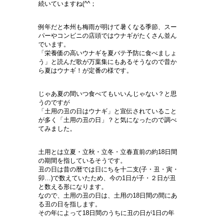
続いていますね(^^；
例年だと本州も梅雨が明けて暑くなる季節、スー
パーやコンビニの店頭ではウナギがたくさん並ん
でいます。
「栄養価の高いウナギを夏バテ予防に食べましょ
う」と読んだ歌が万葉集にもあるそうなので昔か
ら夏はウナギ！が定番の様です。
じゃあ夏の間いつ食べてもいいんじゃない？と思
うのですが
「土用の丑の日はウナギ」と宣伝されていること
が多く「土用の丑の日」？と気になったので調べ
てみました。
土用とは
立夏・立秋・立冬・立春直前の約18日間
の期間を指しているそうです。
丑の日は昔の暦では日にちを十二支(子・丑・寅・
卯…)で数えていたため、今の1日が子・２日が丑
と数える形になります。
なので、土用の丑の日は、土用の18日間の間にあ
る丑の日を指します。
その年によって18日間のうちに丑の日が1日の年