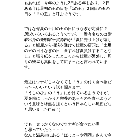
もあれば、今年のように2日ある年もあり、２日
ある年は最初の丑の日を「1の丑」２回目の丑の
日を「２の丑」と呼ぶそうです。
ではなぜ夏の土用の丑の日にうなぎが定番に？
所説いろいろあるようですが、一番有名なのは讃
岐出身の発明家平賀源内が「夏に売り上げが落ち
る」と鰻屋から相談を受けて鰻屋の店頭に「土用
の丑の日うなぎの日 食すれば夏負けすることな
し」と張り紙をしたところから鰻屋が繁盛し、周
りの鰻屋も真似をして広まったと言われていま
す。
最近はウナギじゃなくても「う」の付く食べ物だ
ったらいいという話も聞きます。
「うしのひ」の「う」にかけているようですが、
夏を前にしっかりと栄養のあるものを食べようと
いう意味と縁起を担ぐという日本らしい風習だな
と思いました(*´ω｀)
でも、せっかくなのでウナギが食べたい!!!
と思っていたら・・・
なんと温泉街にある「
ほっと～や湖湖
」さんで今