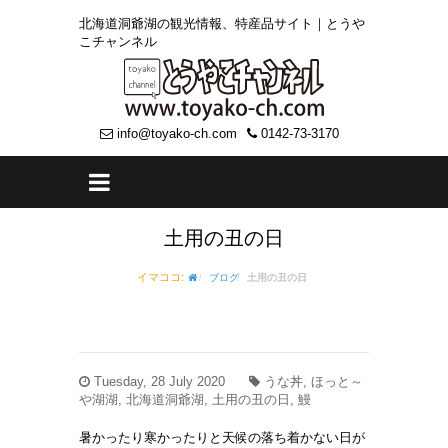
北海道洞爺湖の観光情報、特産品サイト｜とうや
こチャンネル
info@toyako-ch.com
0142-73-3170
土用の丑の日
イマココ:
ブログ
土用の丑の日
Tuesday, 28 July 2020
うな丼, ほっと～
や湖湖, 北海道洞爺湖, 土用の丑の日, 鰻
暑かったり寒かったりと天候の落ち着かない日が