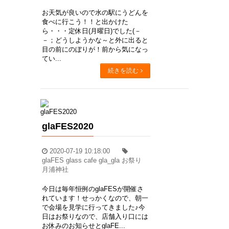
お天気が良いので水の駅にうどんを
食べに行こう！！と出かけた
ら・・・定休日(月曜日)でした(－
－；どうしようかな～と外に出ると
目の前にのぼりが！前から気になっ
てい...
続きを読む
glaFES2020
2020-07-19 10:18:00
glaFES glass cafe gla_gla お祭り
月浦神社
今日は毎年恒例のglaFESが開催さ
れています！せっかくなので、朝一
で会場を見学に行ってきました♪今
日はお祭りなので、店舗入り口には
お休みのお知らせとglaFE...