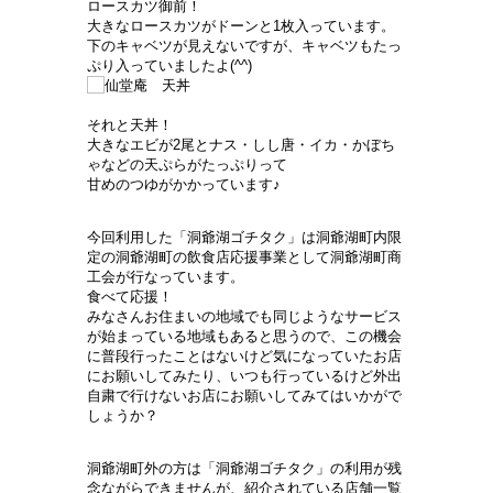
ロースカツ御前！
大きなロースカツがドーンと1枚入っています。
下のキャベツが見えないですが、キャベツもたっ
ぷり入っていましたよ(^^)
それと天丼！
大きなエビが2尾とナス・しし唐・イカ・かぼち
ゃなどの天ぷらがたっぷりって
甘めのつゆがかかっています♪
今回利用した「洞爺湖ゴチタク」は洞爺湖町内限
定の洞爺湖町の飲食店応援事業として洞爺湖町商
工会が行なっています。
食べて応援！
みなさんお住まいの地域でも同じようなサービス
が始まっている地域もあると思うので、この機会
に普段行ったことはないけど気になっていたお店
にお願いしてみたり、いつも行っているけど外出
自粛で行けないお店にお願いしてみてはいかがで
しょうか？
洞爺湖町外の方は「洞爺湖ゴチタク」の利用が残
念ながらできませんが、紹介されている店舗一覧