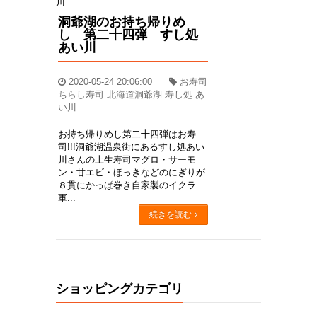
洞爺湖のお持ち帰りめ
し 第二十四弾 すし処
あい川
2020-05-24 20:06:00
お寿司
ちらし寿司 北海道洞爺湖 寿し処 あ
い川
お持ち帰りめし第二十四弾はお寿
司!!!洞爺湖温泉街にあるすし処あい
川さんの上生寿司マグロ・サーモ
ン・甘エビ・ほっきなどのにぎりが
８貫にかっぱ巻き自家製のイクラ
軍...
続きを読む
ショッピングカテゴリ