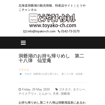
北海道洞爺湖の観光情報、特産品サイト｜とうや
こチャンネル
info@toyako-ch.com
0142-73-3170
洞爺湖のお持ち帰りめし 第二
十八弾 仙堂庵
イマココ:
ブログ
洞爺湖のお持ち帰りめし 第二十八弾 仙堂庵
Friday, 29 May 2020
ゴチタク, タクシー,
テイクアウト, とんかつ, 天丼, 洞爺湖
お持ち帰りめし第二十八弾は洞爺湖温泉にあるわ