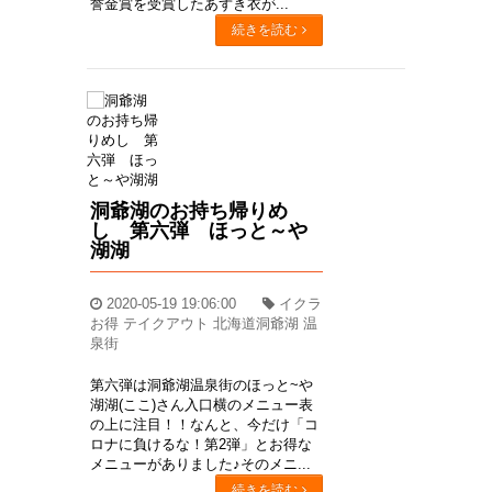
誉金賞を受賞したあずき衣が...
続きを読む
洞爺湖のお持ち帰りめ
し 第六弾 ほっと～や
湖湖
2020-05-19 19:06:00
イクラ
お得 テイクアウト 北海道洞爺湖 温
泉街
第六弾は洞爺湖温泉街のほっと~や
湖湖(ここ)さん入口横のメニュー表
の上に注目！！なんと、今だけ「コ
ロナに負けるな！第2弾」とお得な
メニューがありました♪そのメニ...
続きを読む