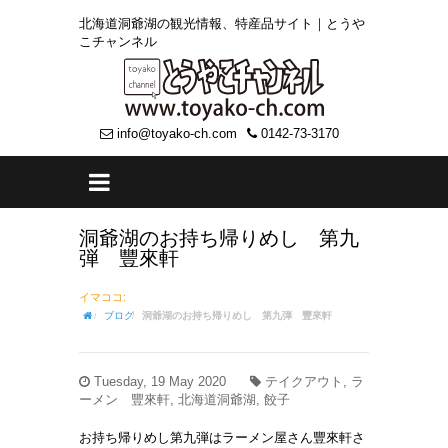
北海道洞爺湖の観光情報、特産品サイト｜とうや
こチャンネル
info@toyako-ch.com
0142-73-3170
洞爺湖のお持ち帰りめし 第九
弾 豐來軒
イマココ:
ブログ
洞爺湖のお持ち帰りめし 第九弾 豐來軒
Tuesday, 19 May 2020
テイクアウト, ラ
ーメン 豐來軒, 北海道洞爺湖, 餃子
お持ち帰りめし第九弾はラーメン屋さん
豐
來軒さ