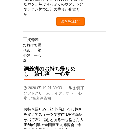
たホタテ丼ぷりっぷりのホタテを卵
でとじた丼で出汁の香りが食欲を
そ...
続きを読む
洞爺湖のお持ち帰りめ
し 第七弾 一心堂
2020-05-19 21:39:00
お菓子
ソフトクリーム テイクアウト 一心
堂 北海道洞爺湖
お持ち帰りめし第七弾は~少し趣向
を変えてスィーツです(^^)JR洞爺駅
を出て左に進むとある一心堂さん大
正5年創業で全国菓子大博覧会で名