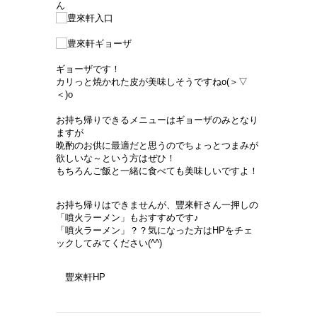
ん
ギョーザです！
カリっと焼かれた皮が美味しそうですねo(＞▽
＜)o
お持ち帰りできるメニューはギョーザのみとなり
ますが
晩酌のお供に最適だと思うのでちょっとつまみが
欲しいな～という方はぜひ！
もちろんご飯と一緒に食べても美味しいですよ！
お持ち帰りはできませんが、豐
來軒さん一押しの
「噴火ラーメン」もおすすめです♪
「噴火ラーメン」？？気になった方はHPをチェ
ックしてみてください(^^)
豐
來軒HP