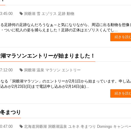
3:45:00
洞爺湖 雪 エゾリス 足跡 動物
ける足跡何の足跡なんだろうなぁ～と気になりながら、周辺に出る動物を想像
・ついに犯人の姿を捕らえました！足跡の正体はエゾリスくんでし...
続きを読
爺湖マラソンエントリーが始まりました！
7:12:00
洞爺湖 温泉 マラソン エントリー
となる「洞爺湖マラソン」のエントリーが2月1日から始まっています。申し込
みが2月23日(日)まで電話申し込みが2月14日(金)...
続きを読
泉冬まつり
0:47:00
北海道洞爺湖 洞爺湖温泉 ユキネ 冬まつり Domingo キャンペ