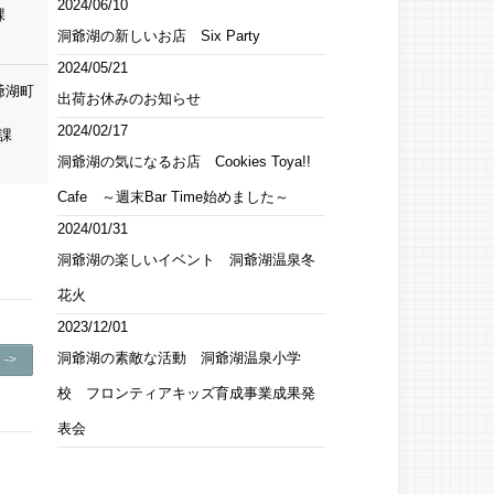
2024/06/10
課
洞爺湖の新しいお店 Six Party
2024/05/21
爺湖町
出荷お休みのお知らせ
2024/02/17
課
洞爺湖の気になるお店 Cookies Toya!!
Cafe ～週末Bar Time始めました～
2024/01/31
洞爺湖の楽しいイベント 洞爺湖温泉冬
花火
2023/12/01
洞爺湖の素敵な活動 洞爺湖温泉小学
->
校 フロンティアキッズ育成事業成果発
表会