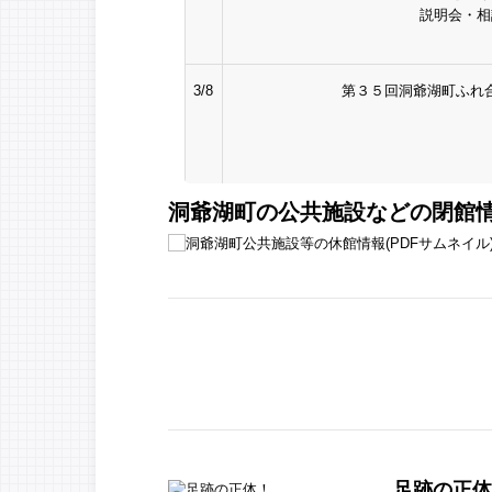
説明会・相
3/8
第３５回洞爺湖町ふれ
洞爺湖町の公共施設などの閉館
足跡の正