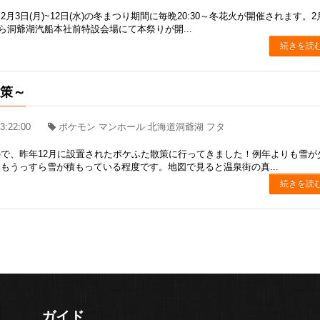
月3日(月)~12日(水)の冬まつり期間に毎晩20:30～冬花火が開催されます。2
時から洞爺湖汽船本社前特設会場にて本祭りが開...
続きを読
散策～
3:22:00
ポケモン マンホール 北海道洞爺湖 フタ
で、昨年12月に設置されたポケふた散策に行ってきました！例年よりも雪が
もうっすら雪が積もっている程度です。地図で見ると温泉街の真...
続きを読
ガイド