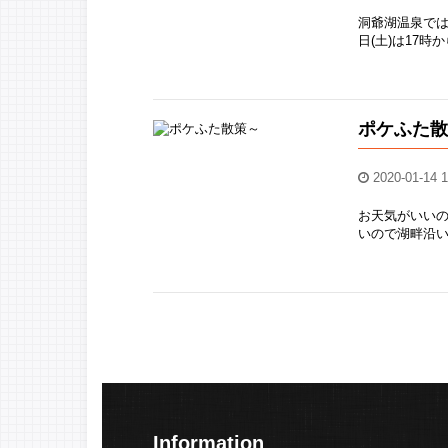
洞爺湖温泉では2
日(土)は17
ポケふた
2020-01-14 1
お天気がいいの
いので湖畔沿い
Information