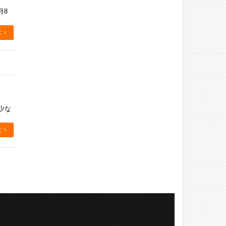
月8
む
少な
む