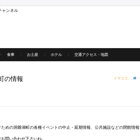
チャンネル
食事
お土産
ホテル
交通アクセス・地図
町の情報
イマココ:
ぐための洞爺湖町の各種イベントの中止・延期情報、公共施設などの閉館情報
直接お問い合わせ下さいね。