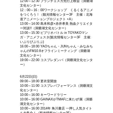
12:00～12:30 フランチェスカ先行上映会（洞爺湖
文化センター）
12：00～16：00ワークショップ くるくるアニメ
をつくろう！（観光情報センター3F 主催：北海
道アニメーションプロジェクト +A）
13:00～14:00 島本和彦×赤井孝美 熱血クリエイタ
ー対談!!（洞爺湖文化センター）
13:00～15:30 ビブリオバトル in TOYAKOマン
ガ・アニメフェスタ(観光情報センター3F 主催:
いぶりびぶりぶ)
16:00～18:00 YAOちゃん・JUNちゃん・みなみち
ゃんのFM10.8オフラインミーティング（洞爺湖
文化センター）
19:00～22:00 コスプレダンパ（洞爺湖文化センタ
ー）
6月22日(日)
09:00～18:00 更衣室開放
10:00～11:00 コスプレパフォーマンス（洞爺湖文
化センター）
10:00～16:00 キーワードラリー
10:00～16:00 GAINAXがTMAFに来たぜ!展（洞爺
湖文化センター）
10:00～16:00 2014年 角川書店 一押し人気タイト
ル大集合！（観光情報センター3F）