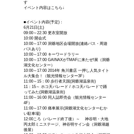
す
イベント内容はこちら↓
■イベント内容(予定)：
6月21日(土)
09:00～22:30 更衣室開放
10:00 開会式
10:00～17:00 洞爺地区会場開放(連絡バス・周遊
バスあり)
10:00～17:00 キーワードラリー
10:00～17:00 GAINAXがTMAFに来たぜ!展（洞爺
湖文化センター）
10:00～17:00 2014年 角川書店 一押し人気タイト
ル大集合！（観光情報センター3F）
11:00～15：00 歩行者天国(洞爺湖温泉街)
11：15～ ホコ天パレード / ホコ天パレードで踊
ってみた(洞爺湖温泉街)
11:00～16:00 同人誌即売会（観光情報センター
4F）
11:00～17:00 痛車展示(洞爺湖文化センターむか
い駐車場)
12:00ころ（パレード終了後）～ 神谷明・大地
丙太郎ミニステージ、神谷明サイン会（洞爺湖越
後屋）