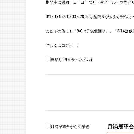
期間中は射的・ヨーヨーつり・生ビール・やきと
8/1～8/15の19:30～20:30は盆踊りが大会が
またその他にも「8/6は子供盆踊り」、「8/14は
詳しくはコチラ ↓
月浦展望