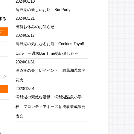
2024/06/10
洞爺湖の新しいお店 Six Party
2024/05/21
来る
出荷お休みのお知らせ
む
2024/02/17
洞爺湖の気になるお店 Cookies Toya!!
Cafe ～週末Bar Time始めました～
2024/01/31
洞爺湖の楽しいイベント 洞爺湖温泉冬
ました
花火
2023/12/01
む
洞爺湖の素敵な活動 洞爺湖温泉小学
校 フロンティアキッズ育成事業成果発
表会