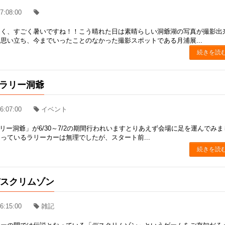
7:08:00
良く、すごく暑いですね！！こう晴れた日は素晴らしい洞爺湖の写真が撮影出
思い立ち、今までいったことのなかった撮影スポットである月浦展...
続きを読
K ラリー洞爺
6:07:00
イベント
K ラリー洞爺」が6/30～7/2の期間行われいますとりあえず会場に足を運んでみ
っているラリーカーは無理でしたが、スタート前...
続きを読
デスクリムゾン
6:15:00
雑記