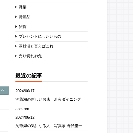
野菜
特産品
雑貨
プレゼントにしたいもの
洞爺湖と言えばこれ
売り切れ御免
最近の記事
->
2024/06/17
洞爺湖の新しいお店 炭火ダイニング
apekoro
2024/06/12
洞爺湖の気になる人 写真家 野呂圭一