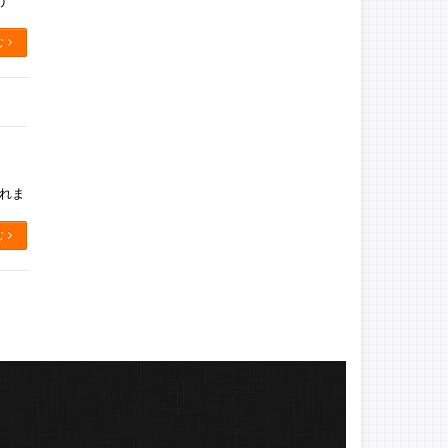
う
む
されま
む