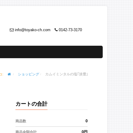
info@toyako-ch.com
0142-73-3170
ショッピング
カムイミンタルの塩｢淡雪｣
コ:
カートの合計
0
商品数
0円
商品金額合計