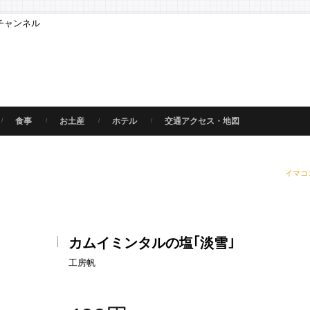
チャンネル
食事
お土産
ホテル
交通アクセス・地図
イマコ
カムイミンタルの塩｢淡雪｣
工房帆